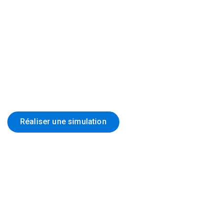
Vous êtes
libéral ?
Anavie,
votre partenaire de
confiance
Optimisez votre protection avec des solutions
d’assurance adaptées à votre métier et à votre mode
de vie.
Réaliser une simulation