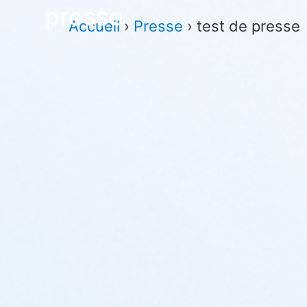
presse
Accueil
›
Presse
›
test de presse